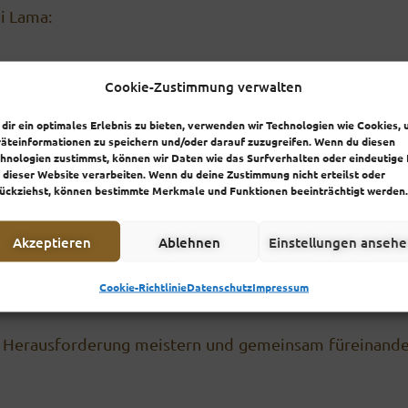
i Lama:
rung Deine Arme, aber verliere dabei Deine Werte ni
Cookie-Zustimmung verwalten
Werte
tige Zeit sehr passend. Aber um unsere inneren
dir ein optimales Erlebnis zu bieten, verwenden wir Technologien wie Cookies,
äteinformationen zu speichern und/oder darauf zuzugreifen. Wenn du diesen
n wir in uns reinfühlen um uns unserer Werte wieder zu 
hnologien zustimmst, können wir Daten wie das Surfverhalten oder eindeutige 
 dieser Website verarbeiten. Wenn du deine Zustimmung nicht erteilst oder
ückziehst, können bestimmte Merkmale und Funktionen beeinträchtigt werden.
r brauchen die Ge­meinschaft und können nur mit gegen
Ver­bindung ist auch energetisch, auch wenn wir dies
Akzeptieren
Ablehnen
Einstellungen anseh
erson, beschimpfen und beschuldigen wir gleichzei
wir uns auch mit Dankb
Cookie-Richtlinie
Datenschutz
Impressum
und Wertschätzung, be­gegnen
se Herausforderung meistern und gemeinsam füreinander 