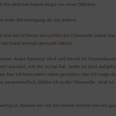
 die nächsten haben Angst vor einer Diktatur.
t mehr Berechtigung, als die andere.
t und wir erfahren ein Gefühl der Ohnmacht (ohne Macht
 Ver­stand niemals gemacht hätten.
er seiner Angst bewusst wird und bereit ist hinzuschau
 mir passiert, mit mir zu tun hat. Jeder ist jetzt aufg
n. Nur ich kann mein Leben ge­stalten. Nur ich trage 
 ver­ant­wortlich, bleibe ich in der Ohnmacht. Jetzt ist 
wertig ist, können wir uns die Hände reichen und uns ge