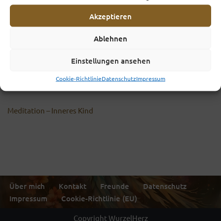
Akzeptieren
Ablehnen
Einstellungen ansehen
Cookie-Richtlinie
Datenschutz
Impressum
Meditation – Inneres Kind
Über mich
Kontakt
Freunde
Datenschutz
Impressum
Cookie-Richtlinie (EU)
Copyright WurzelHerz