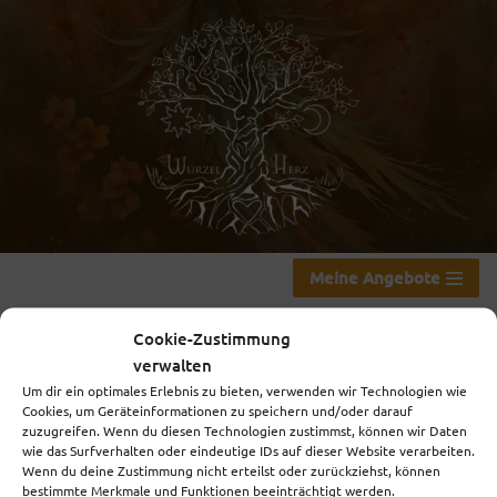
Zum
Inhalt
springen
Meine Angebote
Cookie-Zustimmung
verwalten
Inneres Kind
Um dir ein optimales Erlebnis zu bieten, verwenden wir Technologien wie
Cookies, um Geräteinformationen zu speichern und/oder darauf
zuzugreifen. Wenn du diesen Technologien zustimmst, können wir Daten
wie das Surfverhalten oder eindeutige IDs auf dieser Website verarbeiten.
Wenn du deine Zustimmung nicht erteilst oder zurückziehst, können
bestimmte Merkmale und Funktionen beeinträchtigt werden.