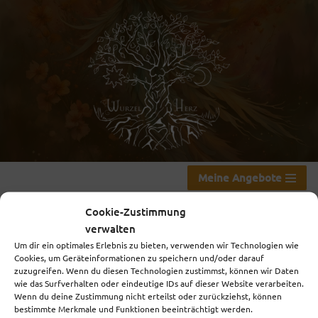
Zum
Inhalt
springen
Meine Angebote
Cookie-Zustimmung
verwalten
Achtsamkeit &
Um dir ein optimales Erlebnis zu bieten, verwenden wir Technologien wie
Cookies, um Geräteinformationen zu speichern und/oder darauf
zuzugreifen. Wenn du diesen Technologien zustimmst, können wir Daten
Visualisierungsübung
wie das Surfverhalten oder eindeutige IDs auf dieser Website verarbeiten.
Wenn du deine Zustimmung nicht erteilst oder zurückziehst, können
München-Pasing
bestimmte Merkmale und Funktionen beeinträchtigt werden.