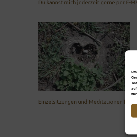
Du kannst mich jederzeit gerne per E-Ma
Um 
Ger
Tec
auf
zur
Einzelsitzungen und Meditationen finde