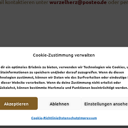
wurzelherz@posteo.de
il kontaktieren unter
oder per
Cookie-Zustimmung verwalten
dir ein optimales Erlebnis zu bieten, verwenden wir Technologien wie Cookies,
äteinformationen zu speichern und/oder darauf zuzugreifen. Wenn du diesen
hnologien zustimmst, können wir Daten wie das Surfverhalten oder eindeutige 
 dieser Website verarbeiten. Wenn du deine Zustimmung nicht erteilst oder
ückziehst, können bestimmte Merkmale und Funktionen beeinträchtigt werden.
n in der Praxisgemeinschaft, Gleichmannstraße 1, 81241
Akzeptieren
Ablehnen
Einstellungen anseh
Cookie-Richtlinie
Datenschutz
Impressum