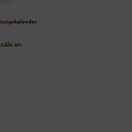
ltungskalender
.
näle an.