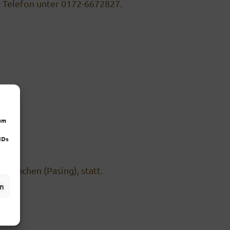
 Telefon unter 0172-6672827.
 um
IDs
 München (Pasing), statt.
en