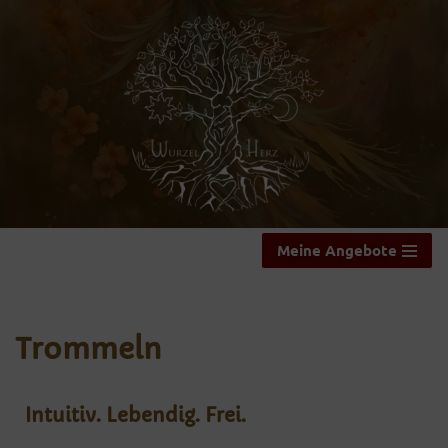
Zum
Inhalt
springen
Meine Angebote
Trommeln
Intuitiv. Lebendig. Frei.