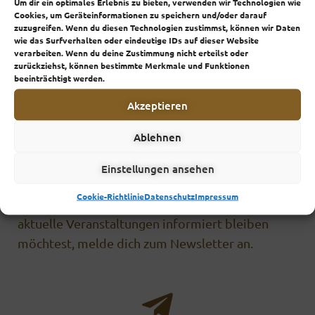
Um dir ein optimales Erlebnis zu bieten, verwenden wir Technologien wie
Cookies, um Geräteinformationen zu speichern und/oder darauf
zuzugreifen. Wenn du diesen Technologien zustimmst, können wir Daten
wie das Surfverhalten oder eindeutige IDs auf dieser Website
verarbeiten. Wenn du deine Zustimmung nicht erteilst oder
zurückziehst, können bestimmte Merkmale und Funktionen
beeinträchtigt werden.
Akzeptieren
Intuitiv. Lebendig. Frei.
Ablehnen
Einstellungen ansehen
Die aktuellen Veranstaltungen findest du im
Cookie-Richtlinie
Datenschutz
Impressum
Veranstaltungs­­kalender
. Wenn du über
aktuelle Veranstaltungen informiert bleiben
möchtest, melde dich zum Newsletter an.