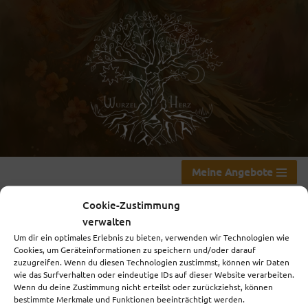
Zum
Inhalt
springen
Meine Angebote
Cookie-Zustimmung
verwalten
Glaubenssätze
Um dir ein optimales Erlebnis zu bieten, verwenden wir Technologien wie
Cookies, um Geräteinformationen zu speichern und/oder darauf
zuzugreifen. Wenn du diesen Technologien zustimmst, können wir Daten
auflösen, München-
wie das Surfverhalten oder eindeutige IDs auf dieser Website verarbeiten.
Wenn du deine Zustimmung nicht erteilst oder zurückziehst, können
Pasing
bestimmte Merkmale und Funktionen beeinträchtigt werden.