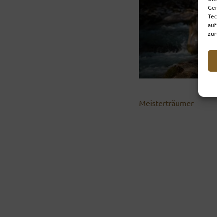
Ger
Tec
auf
zur
Meisterträumer