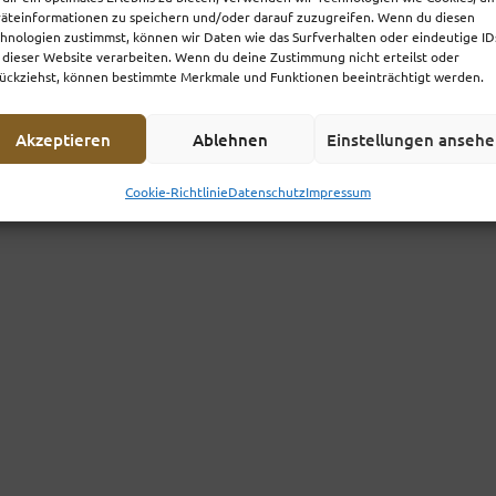
äteinformationen zu speichern und/oder darauf zuzugreifen. Wenn du diesen
hnologien zustimmst, können wir Daten wie das Surfverhalten oder eindeutige ID
 dieser Website verarbeiten. Wenn du deine Zustimmung nicht erteilst oder
ückziehst, können bestimmte Merkmale und Funktionen beeinträchtigt werden.
Akzeptieren
Ablehnen
Einstellungen anseh
Cookie-Richtlinie
Datenschutz
Impressum