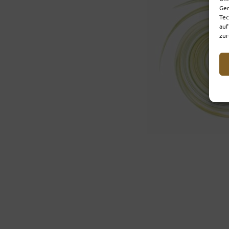
Ger
Tec
auf
zur