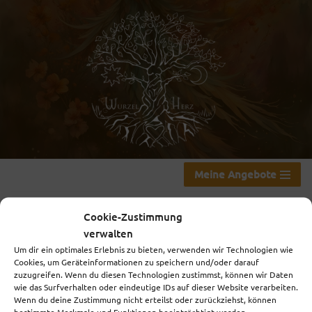
Zum
Inhalt
springen
Meine Angebote
Cookie-Zustimmung
verwalten
Herzfunke
Um dir ein optimales Erlebnis zu bieten, verwenden wir Technologien wie
Cookies, um Geräteinformationen zu speichern und/oder darauf
zuzugreifen. Wenn du diesen Technologien zustimmst, können wir Daten
wie das Surfverhalten oder eindeutige IDs auf dieser Website verarbeiten.
Wenn du deine Zustimmung nicht erteilst oder zurückziehst, können
bestimmte Merkmale und Funktionen beeinträchtigt werden.