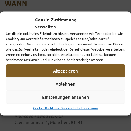
WANN
Cookie-Zustimmung
6. November 2024
verwalten
18:30 - 19:15
Um dir ein optimales Erlebnis zu bieten, verwenden wir Technologien wie
Cookies, um Geräteinformationen zu speichern und/oder darauf
Zum Kalender hinzufügen
zuzugreifen. Wenn du diesen Technologien zustimmst, können wir Daten
wie das Surfverhalten oder eindeutige IDs auf dieser Website verarbeiten.
ICS herunterladen
Google Kalender
iCalendar
Office 365
Wenn du deine Zustimmung nicht erteilst oder zurückziehst, können
ANMELDUNGEN
bestimmte Merkmale und Funktionen beeinträchtigt werden.
Akzeptieren
Buchungen geschlossen
Ablehnen
WO
Einstellungen ansehen
Cookie-Richtlinie
Datenschutz
Impressum
Praxisgemeinschaft, Gleichmannstraße 1, 81241
München-Pasing (2. OG)
Gleichmannstr. 1, München, 81241