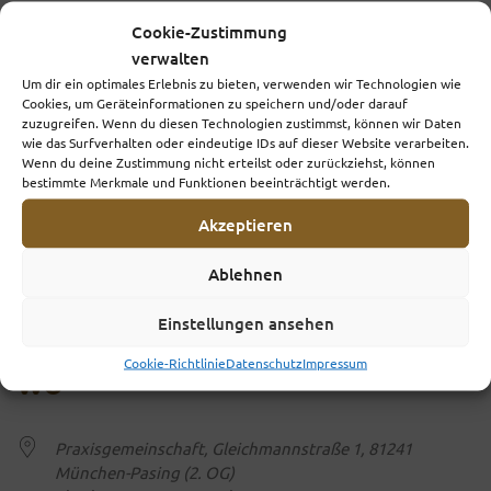
Cookie-Zustimmung
WANN
verwalten
Um dir ein optimales Erlebnis zu bieten, verwenden wir Technologien wie
Cookies, um Geräteinformationen zu speichern und/oder darauf
4. Dezember 2024
zuzugreifen. Wenn du diesen Technologien zustimmst, können wir Daten
wie das Surfverhalten oder eindeutige IDs auf dieser Website verarbeiten.
18:30 - 19:15
Wenn du deine Zustimmung nicht erteilst oder zurückziehst, können
bestimmte Merkmale und Funktionen beeinträchtigt werden.
Zum Kalender hinzufügen
Akzeptieren
ICS herunterladen
Google Kalender
iCalendar
Office 365
ANMELDUNGEN
Ablehnen
Einstellungen ansehen
Buchungen geschlossen
Cookie-Richtlinie
Datenschutz
Impressum
WO
Praxisgemeinschaft, Gleichmannstraße 1, 81241
München-Pasing (2. OG)