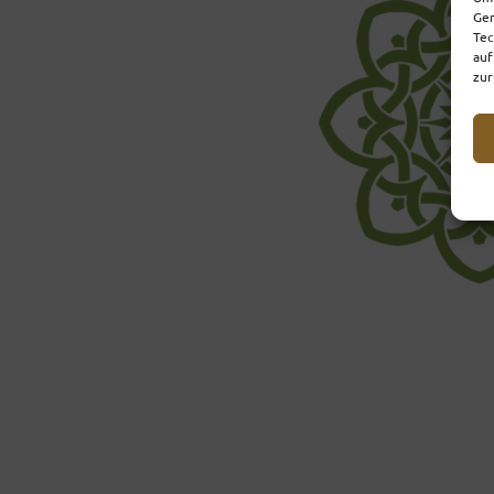
Ger
Tec
auf
zur