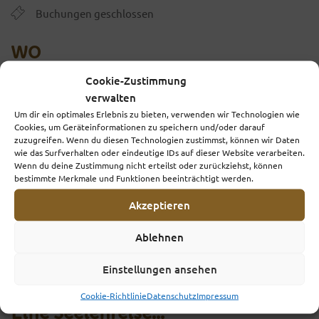
Buchungen geschlossen
WO
Cookie-Zustimmung
Planegger Straße, Bushaltestelle Kraillinger Weg
verwalten
(Treffpunkt)
Um dir ein optimales Erlebnis zu bieten, verwenden wir Technologien wie
Planegger Straße, Bushaltestelle Kraillinger Weg,
Cookies, um Geräteinformationen zu speichern und/oder darauf
zuzugreifen. Wenn du diesen Technologien zustimmst, können wir Daten
München, 81241
wie das Surfverhalten oder eindeutige IDs auf dieser Website verarbeiten.
Wenn du deine Zustimmung nicht erteilst oder zurückziehst, können
VERANSTALTUNGSTYP
bestimmte Merkmale und Funktionen beeinträchtigt werden.
Akzeptieren
Schamanische Trommelmeditation
Ablehnen
Meditation
,
schamanische Trommelmeditation
,
Schamanismus
Einstellungen ansehen
Cookie-Richtlinie
Datenschutz
Impressum
Eine Seelenreise…