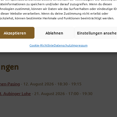
ünchen-Pasing
- 12. August 2026 - 18:30 - 19:15
äteinformationen zu speichern und/oder darauf zuzugreifen. Wenn du diesen
hnologien zustimmst, können wir Daten wie das Surfverhalten oder eindeutige ID
 dieser Website verarbeiten. Wenn du deine Zustimmung nicht erteilst oder
ückziehst, können bestimmte Merkmale und Funktionen beeinträchtigt werden.
Akzeptieren
Ablehnen
Einstellungen anseh
Cookie-Richtlinie
Datenschutz
Impressum
ungen
chen-Pasing
- 12. August 2026 - 18:30 - 19:15
t, Aubinger Lohe
- 21. August 2026 - 17:00 - 19:30