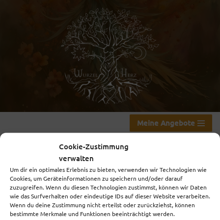
Zum
Inhalt
springen
Meine Angebote
NÄCHSTE VERANSTALTUNG
Cookie-Zustimmung
verwalten
Keine bevorstehenden Veranstaltungen
Um dir ein optimales Erlebnis zu bieten, verwenden wir Technologien wie
Cookies, um Geräteinformationen zu speichern und/oder darauf
zuzugreifen. Wenn du diesen Technologien zustimmst, können wir Daten
wie das Surfverhalten oder eindeutige IDs auf dieser Website verarbeiten.
Wenn du deine Zustimmung nicht erteilst oder zurückziehst, können
BESCHREIBUNG
bestimmte Merkmale und Funktionen beeinträchtigt werden.