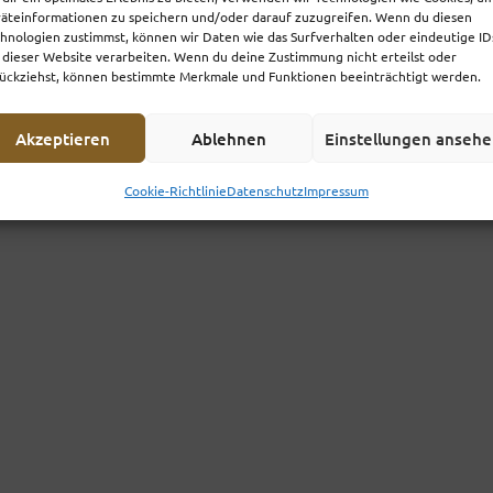
äteinformationen zu speichern und/oder darauf zuzugreifen. Wenn du diesen
hnologien zustimmst, können wir Daten wie das Surfverhalten oder eindeutige ID
 dieser Website verarbeiten. Wenn du deine Zustimmung nicht erteilst oder
ungen
ückziehst, können bestimmte Merkmale und Funktionen beeinträchtigt werden.
Akzeptieren
Ablehnen
Einstellungen anseh
Cookie-Richtlinie
Datenschutz
Impressum