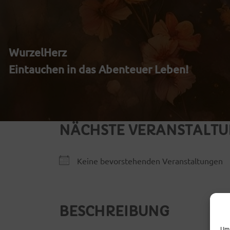
Zum
Inhalt
WurzelHerz
springen
Eintauchen in das Abenteuer Leben!
NÄCHSTE VERANSTALT
Keine bevorstehenden Veranstaltungen
BESCHREIBUNG
Um 