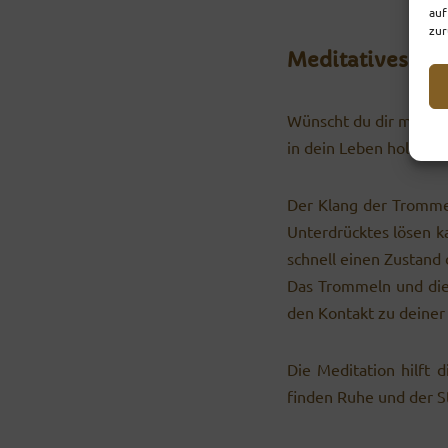
auf
zur
Meditatives Tr
Wünscht du dir mehr 
in dein Leben holen u
Der Klang der Trommel
Unterdrücktes lösen k
schnell einen Zustand 
Das Trommeln und die 
den Kontakt zu deiner 
Die Meditation hilft 
finden Ruhe und der Str