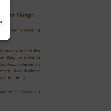
ng der Klänge
en
test du mehr Bewegung
lockaden, so dass sich
nd Klänge erreichst du
gs lässt du hinter dir.
ngen. Dies erleichtert
t­wahr­nehmung.
zukommen. Die Gedanken