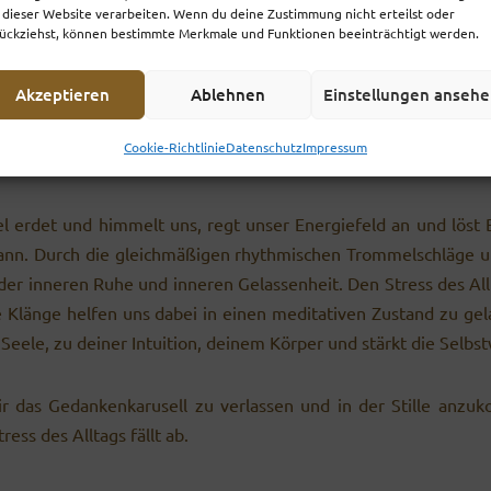
 dieser Website verarbeiten. Wenn du deine Zustimmung nicht erteilst oder
ückziehst, können bestimmte Merkmale und Funktionen beeinträchtigt werden.
ommeln – Lass dich tragen von der Schwingu
Akzeptieren
Ablehnen
Einstellungen anseh
innere Ruhe, Ausgeglichenheit und Abstand vom Alltag? Möch
Cookie-Richtlinie
Datenschutz
Impressum
nd das Festgefahrene loslassen?
 erdet und himmelt uns, regt unser Energiefeld an und löst B
ann. Durch die gleichmäßigen rhythmischen Trommelschläge u
der inneren Ruhe und inneren Gelassenheit. Den Stress des Allta
Klänge helfen uns dabei in einen meditativen Zustand zu ge­la
Seele, zu deiner Intuition, deinem Körper und stärkt die Selbs
dir das Gedankenkarusell zu ver­lassen und in der Stille an
ess des Alltags fällt ab.