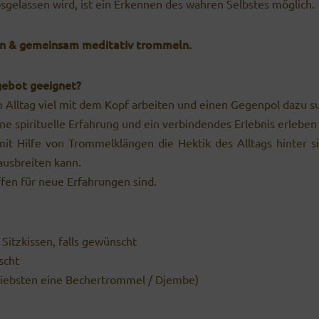
osgelassen wird, ist ein Erkennen des wahren Selbstes möglich.
en & gemeinsam meditativ trommeln.
gebot geeignet?
m Alltag viel mit dem Kopf arbeiten und einen Gegenpol dazu s
ne spirituelle Erfahrung und ein verbindendes Erlebnis erlebe
it Hilfe von Trommelklängen die Hektik des Alltags hinter s
ausbreiten kann.
fen für neue Erfahrungen sind.
Sitzkissen, falls gewünscht
scht
liebsten eine Bechertrommel / Djembe)