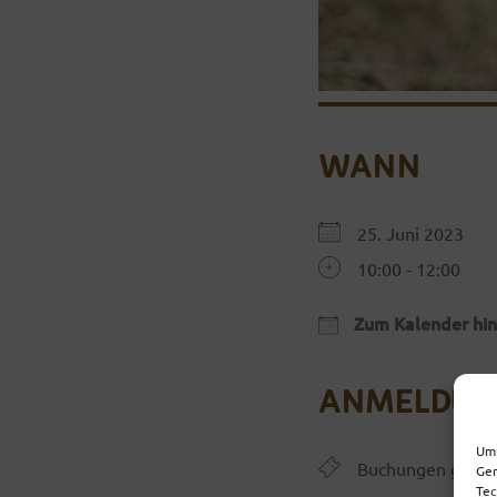
WANN
25. Juni 2023
10:00 - 12:00
Zum Kalender hi
ICS herunterlade
ANMELDUN
Um 
Buchungen gesch
Ger
Tec