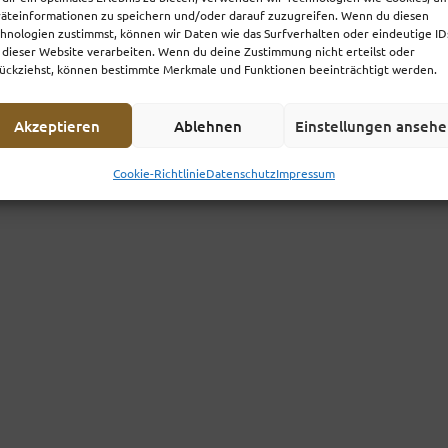
äteinformationen zu speichern und/oder darauf zuzugreifen. Wenn du diesen
hnologien zustimmst, können wir Daten wie das Surfverhalten oder eindeutige ID
 dieser Website verarbeiten. Wenn du deine Zustimmung nicht erteilst oder
ückziehst, können bestimmte Merkmale und Funktionen beeinträchtigt werden.
Akzeptieren
Ablehnen
Einstellungen anseh
Cookie-Richtlinie
Datenschutz
Impressum