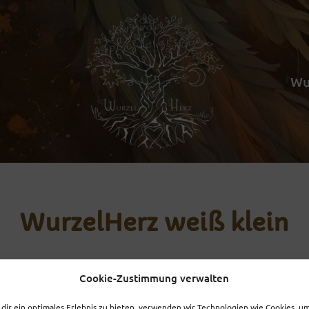
Wu
WurzelHerz weiß klein
Cookie-Zustimmung verwalten
dir ein optimales Erlebnis zu bieten, verwenden wir Technologien wie Cookies, u