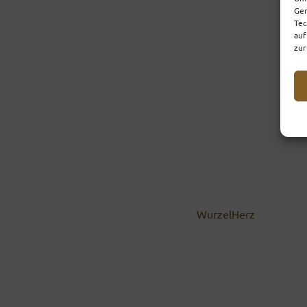
Ger
Tec
auf
zur
WurzelHerz