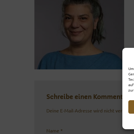
Um 
Ger
Tec
auf
zur
Schreibe einen Kommentar
Deine E-Mail-Adresse wird nicht veröffent
Name
*