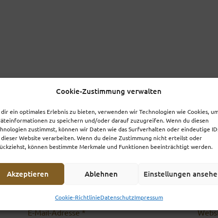
Cookie-Zustimmung verwalten
dir ein optimales Erlebnis zu bieten, verwenden wir Technologien wie Cookies, u
äteinformationen zu speichern und/oder darauf zuzugreifen. Wenn du diesen
hnologien zustimmst, können wir Daten wie das Surfverhalten oder eindeutige ID
 dieser Website verarbeiten. Wenn du deine Zustimmung nicht erteilst oder
ückziehst, können bestimmte Merkmale und Funktionen beeinträchtigt werden.
Akzeptieren
Ablehnen
Einstellungen anseh
licht.
Erforderliche Felder sind mit
*
markiert
Cookie-Richtlinie
Datenschutz
Impressum
E-Mail-Adresse
*
Webs