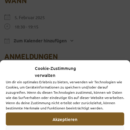
WANN
5. Februar 2025
18:30 - 19:15
Zum Kalender hinzufügen
ICS herunterladen
Google Kalender
iCalendar
Office 365
ANMELDUNGEN
Cookie-Zustimmung
Buchungen geschlossen
verwalten
Um dir ein optimales Erlebnis zu bieten, verwenden wir Technologien wie
Cookies, um Geräteinformationen zu speichern und/oder darauf
WO
zuzugreifen. Wenn du diesen Technologien zustimmst, können wir Daten
wie das Surfverhalten oder eindeutige IDs auf dieser Website verarbeiten.
Wenn du deine Zustimmung nicht erteilst oder zurückziehst, können
Praxisgemeinschaft, Gleichmannstraße 1, 81241
bestimmte Merkmale und Funktionen beeinträchtigt werden.
München-Pasing (2. OG)
Gleichmannstr. 1, München, 81241
Akzeptieren