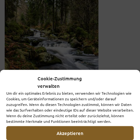
Cookie-Zustimmung
verwalten
Um dir ein optimales Erlebnis zu bieten, verwenden wir Technologien wie
Wasserzeremonie München
Cookies, um Geräteinformationen zu speichern und/oder darauf
zuzugreifen. Wenn du diesen Technologien zustimmst, können wir Daten
wie das Surfverhalten oder eindeutige IDs auf dieser Website verarbeiten.
Wenn du deine Zustimmung nicht erteilst oder zurückziehst, können
Schreibe einen Kommentar
bestimmte Merkmale und Funktionen beeinträchtigt werden.
Deine E-Mail-Adresse wird nicht veröffentlicht.
Akzeptieren
Erforderliche Felder sind mit
*
markiert