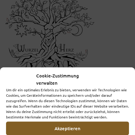
Cookie-Zustimmung
verwalten
Um dir ein optimales Erlebnis zu bieten, verwenden wir Technologien wie
Ich begleite dich auf deinem Weg zu dir.
Cookies, um Geräteinformationen zu speichern und/oder darauf
zuzugreifen. Wenn du diesen Technologien zustimmst, können wir Daten
wie das Surfverhalten oder eindeutige IDs auf dieser Website verarbeiten.
Wenn du deine Zustimmung nicht erteilst oder zurückziehst, können
Schreibe einen Kommentar
bestimmte Merkmale und Funktionen beeinträchtigt werden.
Deine E-Mail-Adresse wird nicht veröffentlicht.
Akzeptieren
Erforderliche Felder sind mit
*
markiert