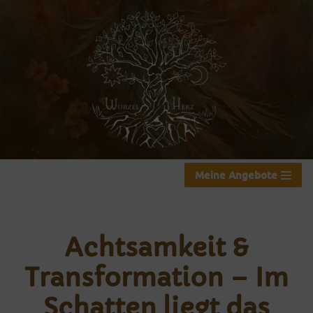
Zum
Inhalt
springen
Meine Angebote
Achtsamkeit &
Transformation – Im
Schatten liegt das