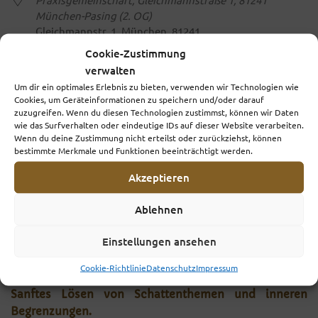
München-Pasing (2. OG)
Gleichmannstr. 1, München, 81241
Cookie-Zustimmung
VERANSTALTUNGSTYP
verwalten
Um dir ein optimales Erlebnis zu bieten, verwenden wir Technologien wie
Cookies, um Geräteinformationen zu speichern und/oder darauf
Achtsamkeitstraining
zuzugreifen. Wenn du diesen Technologien zustimmst, können wir Daten
wie das Surfverhalten oder eindeutige IDs auf dieser Website verarbeiten.
Meditation - Visualisierungsübungen &
Wenn du deine Zustimmung nicht erteilst oder zurückziehst, können
Persönlichkeitsentfaltung aus dem tibetischen
bestimmte Merkmale und Funktionen beeinträchtigt werden.
Buddhismus
Meditation Körpersinne & Achtsamkeit
Akzeptieren
Selbsterkenntnis
Ablehnen
Achtsamkeit
,
Entschleunigung
,
Meditation
,
Persönlichkeitsentfaltung
,
Schatten erlösen
Einstellungen ansehen
Cookie-Richtlinie
Datenschutz
Impressum
Meditation & Übungen zur Selbstwahrnehmung –
Sanftes Lösen von Schattenthemen und inneren
Begrenzungen.